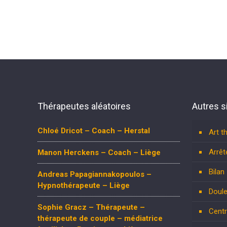
Thérapeutes aléatoires
Autres s
Chloé Dricot – Coach – Herstal
Art t
Arrêt
Manon Herckens – Coach – Liège
Bilan
Andreas Papagiannakopoulos –
Hypnothérapeute – Liège
Doule
Sophie Gracz – Thérapeute –
Centr
thérapeute de couple – médiatrice