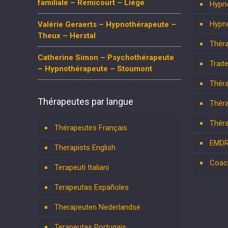
familiale – Remicourt – Liège
Hypn
Hypn
Valérie Geraerts – Hypnothérapeute –
Theux – Herstal
Théra
Catherine Simon – Psychothérapeute
Trait
– Hypnothérapeute – Stoumont
Théra
Thérapeutes par langue
Théra
Théra
Thérapeutes Français
EMD
Therapists English
Coac
Terapeuti Italiani
Terapeutas Españoles
Therapeuten Nederlandse
Terapeutas Portugais