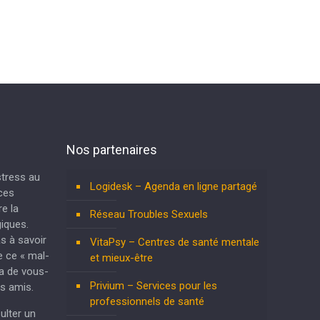
psychothérapie liège psychologue
thérapeute liège
Nos partenaires
 stress au
Logidesk – Agenda en ligne partagé
nces
e la
Réseau Troubles Sexuels
iques.
as à savoir
VitaPsy – Centres de santé mentale
e ce « mal-
et mieux-être
ra de vous-
Privium – Services pour les
s amis.
professionnels de santé
ulter un