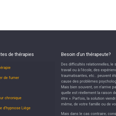
ites de thérapies
Besoin d’un thérapeute?
Des difficultés relationnelles, le
hérapie
travail ou à l’école, des expérie
traumatisantes, etc… peuvent êtr
er de fumer
cause des problèmes psycholog
Mais bien souvent, on n’arrive p
quelle est réellement la raison d
ur chronique
être ». Parfois, la solution viend
même, de votre famille ou de vo
e d’hypnose Liège
Mais dans le cas contraire; cons