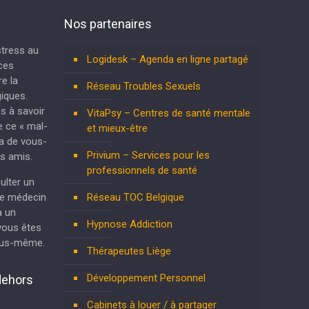
Nos partenaires
 stress au
Logidesk – Agenda en ligne partagé
nces
e la
Réseau Troubles Sexuels
iques.
as à savoir
VitaPsy – Centres de santé mentale
e ce « mal-
et mieux-être
ra de vous-
Privium – Services pour les
s amis.
professionnels de santé
ulter un
re médecin
Réseau TOC Belgique
à un
Hypnose Addiction
vous êtes
vous-même.
Thérapeutes Liège
Développement Personnel
dehors
Cabinets à louer / à partager