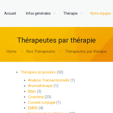
Accueil
Infos générales
Thérapie
Notre équipe
Thérapeutes par thérapie
Home
Nos Thérapeutes
Thérapeutes par thérapie
Thérapies proposées
(32)
Analyse Transactionnelle
(1)
Aromathérapie
(1)
Bilan
(3)
Coaching
(23)
Conseil conjugal
(1)
EMDR
(4)