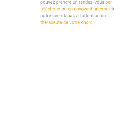
pouvez prendre un rendez-vous
par
téléphone
ou
en envoyant un email
à
notre secrétariat, à l’attention du
thérapeute de votre choix
.
Psychologue liège psy liège
psychothérapie liège psychologue
thérapeute liège