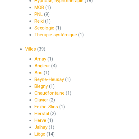
Hypnose, hypnothérapie
(18)
MOB
(1)
PNL
(9)
Reiki
(1)
Sexologie
(1)
Thérapie systémique
(1)
Villes
(39)
Amay
(1)
Angleur
(4)
Ans
(1)
Beyne-Heusay
(1)
Blegny
(1)
Chaudfontaine
(1)
Clavier
(2)
Fexhe-Slins
(1)
Herstal
(2)
Herve
(1)
Jalhay
(1)
Liège
(14)