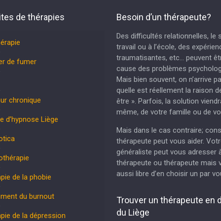
ites de thérapies
Besoin d’un thérapeute?
Des difficultés relationnelles, le
hérapie
travail ou à l’école, des expérie
traumatisantes, etc… peuvent êtr
er de fumer
cause des problèmes psycholog
Mais bien souvent, on n’arrive p
quelle est réellement la raison d
ur chronique
être ». Parfois, la solution viend
même, de votre famille ou de vo
e d’hypnose Liège
Mais dans le cas contraire; cons
otica
thérapeute peut vous aider. Vot
généraliste peut vous adresser 
othérapie
thérapeute ou thérapeute mais 
aussi libre d’en choisir un par 
pie de la phobie
ement du burnout
Trouver un thérapeute en 
du Liège
pie de la dépression