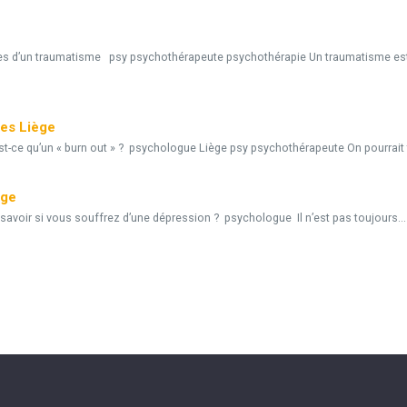
es d’un traumatisme psy psychothérapeute psychothérapie Un traumatisme es
tes Liège
st-ce qu’un « burn out » ? psychologue Liège psy psychothérapeute On pourrait t
ège
voir si vous souffrez d’une dépression ? psychologue Il n’est pas toujours...