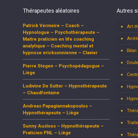
Thérapeutes aléatoires
Autres s
Patrick Vermeire – Coach –
Art t
Hypnologue – Psychothérapeute –
Arrêt
Maitre praticien en life coaching
analytique – Coaching mental et
Bilan
hypnose ericksonnienne – Clavier
Doule
Pierre Stegen – Psychopédagogue –
Liège
Centr
Ludivine De Sutter – Hypnothérapeute
Hypn
– Chaudfontaine
Hypn
Andreas Papagiannakopoulos –
Théra
Hypnothérapeute – Liège
Trait
Sunny Ausloos – Hypnothérapeute –
Praticien PNL – Liège
Théra