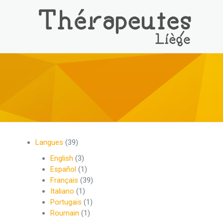
Langues
(39)
English
(3)
Español
(1)
Français
(39)
Italiano
(1)
Portugais
(1)
Roumain
(1)