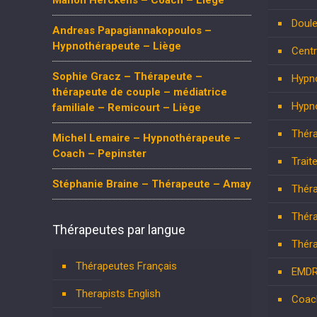
Manon Herckens – Coach – Liège
Doule
Andreas Papagiannakopoulos –
Hypnothérapeute – Liège
Centr
Sophie Gracz – Thérapeute –
Hypn
thérapeute de couple – médiatrice
Hypn
familiale – Remicourt – Liège
Théra
Michel Lemaire – Hypnothérapeute –
Coach – Pepinster
Trait
Stéphanie Braine – Thérapeute – Amay
Théra
Théra
Thérapeutes par langue
Théra
Thérapeutes Français
EMD
Therapists English
Coac