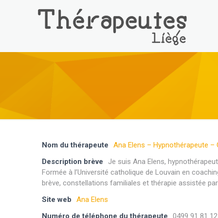
Nom du thérapeute
Ana Elens – Hypnothérapeute – 
Description brève
Je suis Ana Elens, hypnothérapeute
Formée à l’Université catholique de Louvain en coachi
brève, constellations familiales et thérapie assistée par
Site web
Ana Elens
Numéro de téléphone du thérapeute
0499 91 81 12