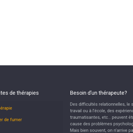
ites de thérapies
Besoin d’un thérapeute?
Des difficultés relationnelles, le
hérapie
travail ou à l’école, des expérie
traumatisantes, etc… peuvent êtr
er de fumer
cause des problèmes psycholog
Mais bien souvent, on n’arrive p