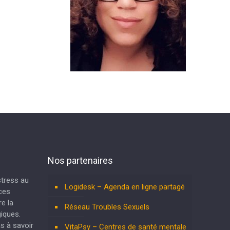
Nos partenaires
 stress au
Logidesk – Agenda en ligne partagé
nces
e la
Réseau Troubles Sexuels
iques.
as à savoir
VitaPsy – Centres de santé mentale