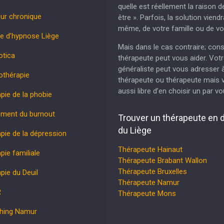
quelle est réellement la raison d
ur chronique
être ». Parfois, la solution viend
même, de votre famille ou de vo
e d’hypnose Liège
Mais dans le cas contraire; cons
otica
thérapeute peut vous aider. Vot
généraliste peut vous adresser 
othérapie
thérapeute ou thérapeute mais 
aussi libre d’en choisir un par 
pie de la phobie
ement du burnout
Trouver un thérapeute en 
du Liège
pie de la dépression
Thérapeute Hainaut
pie familiale
Thérapeute Brabant Wallon
Thérapeute Bruxelles
pie du Deuil
Thérapeute Namur
R
Thérapeute Mons
hing Namur