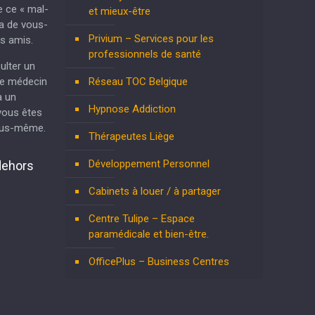
e ce « mal-
et mieux-être
ra de vous-
Privium – Services pour les
s amis.
professionnels de santé
ulter un
re médecin
Réseau TOC Belgique
à un
Hypnose Addiction
vous êtes
vous-même.
Thérapeutes Liège
Développement Personnel
dehors
Cabinets à louer / à partager
Centre Tulipe – Espace
paramédicale et bien-être.
OfficePlus – Business Centres