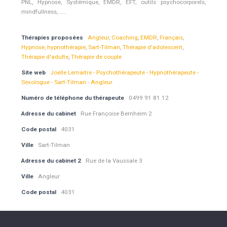
PNL, Hypnose, Systémique, EMDR, EFT, outils psychocorporels,
mindfullness, …..
Thérapies proposées
Angleur
,
Coaching
,
EMDR
,
Français
,
Hypnose, hypnothérapie
,
Sart-Tilman
,
Thérapie d'adolescent
,
Thérapie d'adulte
,
Thérapie de couple
Site web
Joelle Lemaitre - Psychothérapeute - Hypnothérapeute -
Sexologue - Sart-Tilman - Angleur
Numéro de téléphone du thérapeute
0499 91 81 12
Adresse du cabinet
Rue Françoise Bernheim 2
Code postal
4031
Ville
Sart-Tilman
Adresse du cabinet 2
Rue de la Vaussale 3
Ville
Angleur
Code postal
4031