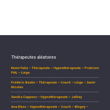
Psychologue liège psy liège psychothérapie liège psychologue
thérapeute liège
Thérapeutes aléatoires
Kévin Fatia – Thérapeute – Hypnothérapeute – Praticien
PNL – Liège
Frédéric Bastin – Thérapeute – Coach – Liège – Saint-
Nicolas
Sandra Coppens – Hypnothérapeute – Jalhay
Ana Elens – Hypnothérapeute – Coach – Blegny –