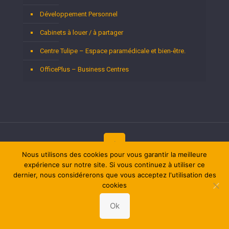
Développement Personnel
Cabinets à louer / à partager
Centre Tulipe – Espace paramédicale et bien-être.
OfficePlus – Business Centres
Nous utilisons des cookies pour vous garantir la meilleure
expérience sur notre site. Si vous continuez à utiliser ce
Copyright © 2026
Thérapeutes Liège.
Tous droits réservés.
Privium – Des services qui soutiennent vos soins. Pour
dernier, nous considérerons que vous acceptez l'utilisation des
psychologues, psychotherapeutes et hypnotherapeutes.
cookies
RGPD - Politique de Protection de la Vie Privée
Ok