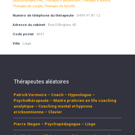
hypnothérapie
,
PNL
,
Thérapie d'adolescent
,
Thérapie d'adulte
,
Thérapie de couple
,
Thérapie de famille
Numéro de téléphone du thérapeute
0499 91 81 12
Adresse du cabinet
Rue D'Angleur 40
Code postal
4031
Ville
Liège
Thérapeutes aléatoires
Patrick Vermeire – Coach – Hypnologue –
Psychothérapeute – Maitre praticien en life coaching
analytique – Coaching mental et hypnose
ericksonnienne – Clavier
Pierre Stegen – Psychopédagogue – Liège