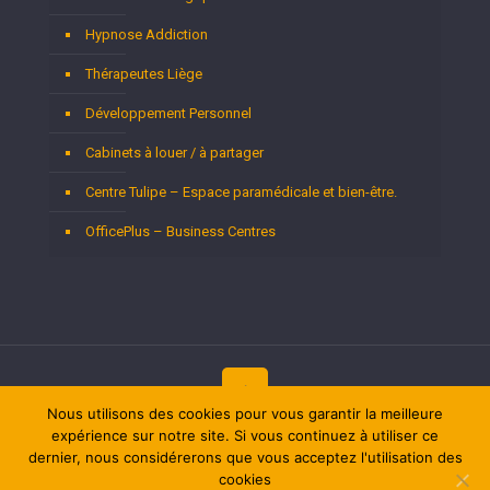
Hypnose Addiction
Thérapeutes Liège
Développement Personnel
Cabinets à louer / à partager
Centre Tulipe – Espace paramédicale et bien-être.
OfficePlus – Business Centres
Nous utilisons des cookies pour vous garantir la meilleure
expérience sur notre site. Si vous continuez à utiliser ce
Copyright © 2026
Thérapeutes Liège.
Tous droits réservés.
Privium – Des services qui soutiennent vos soins. Pour
dernier, nous considérerons que vous acceptez l'utilisation des
psychologues, psychotherapeutes et hypnotherapeutes.
cookies