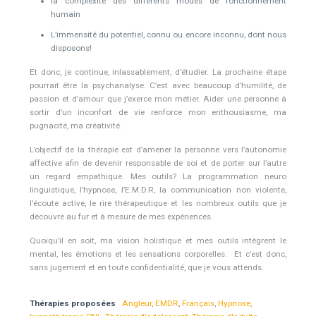
la complexité des différents modes de fonctionnement
humain
L’immensité du potentiel, connu ou encore inconnu, dont nous
disposons!
Et donc, je continue, inlassablement, d’étudier. La prochaine étape
pourrait être la psychanalyse. C’est avec beaucoup d’humilité, de
passion et d’amour que j’exerce mon métier. Aider une personne à
sortir d’un inconfort de vie renforce mon enthousiasme, ma
pugnacité, ma créativité.
L’objectif de la thérapie est d’amener la personne vers l’autonomie
affective afin de devenir responsable de soi et de porter sur l’autre
un regard empathique. Mes outils? La programmation neuro
linguistique, l’hypnose, l’E.M.D.R, la communication non violente,
l’écoute active, le rire thérapeutique et les nombreux outils que je
découvre au fur et à mesure de mes expériences.
Quoiqu’il en soit, ma vision holistique et mes outils intègrent le
mental, les émotions et les sensations corporelles. Et c’est donc,
sans jugement et en toute confidentialité, que je vous attends.
Thérapies proposées
Angleur
,
EMDR
,
Français
,
Hypnose,