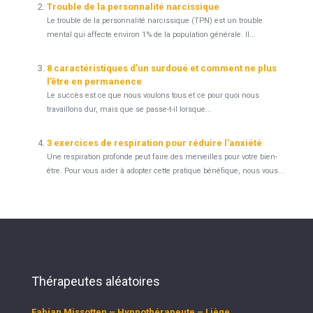
Trouble de la personnalité narcissique
Le trouble de la personnalité narcissique (TPN) est un trouble
mental qui affecte environ 1% de la population générale. Il...
8 caractéristiques d’un surdoué et comment ne plus
l’être en permanence
Le succès est ce que nous voulons tous et ce pour quoi nous
travaillons dur, mais que se passe-t-il lorsque...
3 exercices de respiration pour réduire l’anxiété
Une respiration profonde peut faire des merveilles pour votre bien-
être. Pour vous aider à adopter cette pratique bénéfique, nous vous...
Thérapeutes aléatoires
Fabian Missotten – Hypnothérapeute – Liège