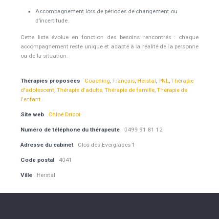
Accompagnement lors de périodes de changement ou
d’incertitude.
Cette liste évolue en fonction des besoins rencontrés : chaque
accompagnement reste unique et adapté à la réalité de la personne
ou de la situation.
Thérapies proposées
Coaching
,
Français
,
Herstal
,
PNL
,
Thérapie
d'adolescent
,
Thérapie d'adulte
,
Thérapie de famille
,
Thérapie de
l'enfant
Site web
Chloé Dricot
Numéro de téléphone du thérapeute
0499 91 81 12
Adresse du cabinet
Clos des Everglades 1
Code postal
4041
Ville
Herstal