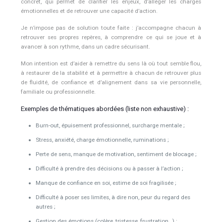
concret, qui permet de clarifier les enjeux, d’alléger les charges
émotionnelles et de retrouver une capacité d’action.
Je n’impose pas de solution toute faite : j’accompagne chacun à
retrouver ses propres repères, à comprendre ce qui se joue et à
avancer à son rythme, dans un cadre sécurisant.
Mon intention est d’aider à remettre du sens là où tout semble flou,
à restaurer de la stabilité et à permettre à chacun de retrouver plus
de fluidité, de confiance et d’alignement dans sa vie personnelle,
familiale ou professionnelle.
Exemples de thématiques abordées (liste non exhaustive) :
Burn-out, épuisement professionnel, surcharge mentale ;
Stress, anxiété, charge émotionnelle, ruminations ;
Perte de sens, manque de motivation, sentiment de blocage ;
Difficulté à prendre des décisions ou à passer à l’action ;
Manque de confiance en soi, estime de soi fragilisée ;
Difficulté à poser ses limites, à dire non, peur du regard des
autres ;
Gestion des émotions (colère, tristesse, frustration…) ;