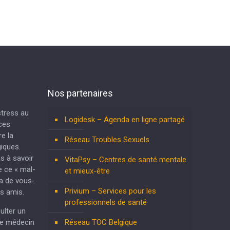
Nos partenaires
 stress au
Logidesk – Agenda en ligne partagé
nces
e la
Réseau Troubles Sexuels
iques.
as à savoir
VitaPsy – Centres de santé mentale
e ce « mal-
et mieux-être
ra de vous-
Privium – Services pour les
s amis.
professionnels de santé
ulter un
re médecin
Réseau TOC Belgique