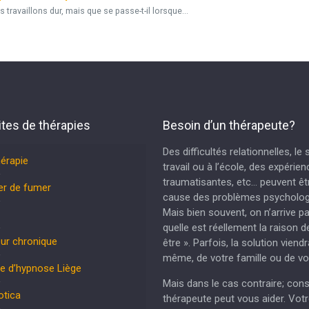
ravaillons dur, mais que se passe-t-il lorsque...
ites de thérapies
Besoin d’un thérapeute?
Des difficultés relationnelles, le
hérapie
travail ou à l’école, des expérie
traumatisantes, etc… peuvent êtr
er de fumer
cause des problèmes psycholog
Mais bien souvent, on n’arrive p
quelle est réellement la raison d
ur chronique
être ». Parfois, la solution viend
même, de votre famille ou de vo
e d’hypnose Liège
Mais dans le cas contraire; cons
otica
thérapeute peut vous aider. Vot