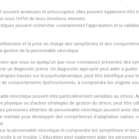
t souvent anxieuses et préoccupées, elles peuvent également être im
 sous l’effet de leurs émotions intenses.
iques peuvent rechercher constamment l’approbation et la validation
mpréhension et la prise en charge des symptômes et des comportemen
a gestion de la personnalité névrotique :
nsez que vous ou quelqu’un que vous connaissez présentez des symp
ir un diagnostic précis. Un diagnostic approprié peut aider à guider 
thérapies basées sur la psychodynamique, peut être bénéfique pour l
 et de comportements dysfonctionnels, à comprendre les origines s
ité névrotique peuvent être particulièrement sensibles au stress. Ap
ice physique ou d’autres stratégies de gestion du stress, peut être u
es personnes atteintes de personnalité névrotique peuvent avoir 
anté mentale pour développer des compétences d’adaptation saines, 
e.
ur la personnalité névrotique et comprendre les symptômes et les 
ssociée à ce trouble. L’éducation peut également aider les personne