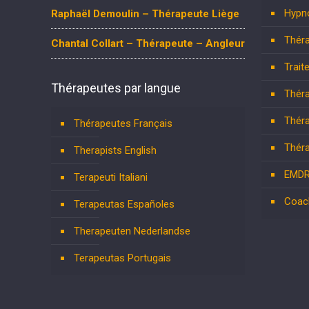
Hypn
Raphaël Demoulin – Thérapeute Liège
Théra
Chantal Collart – Thérapeute – Angleur
Trait
Thérapeutes par langue
Théra
Théra
Thérapeutes Français
Théra
Therapists English
EMD
Terapeuti Italiani
Coac
Terapeutas Españoles
Therapeuten Nederlandse
Terapeutas Portugais