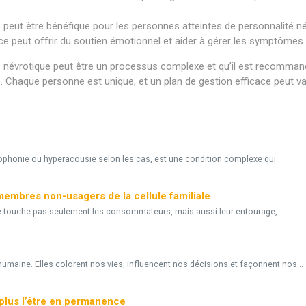
e peut être bénéfique pour les personnes atteintes de personnalité n
e peut offrir du soutien émotionnel et aider à gérer les symptômes 
té névrotique peut être un processus complexe et qu’il est recommand
sé. Chaque personne est unique, et un plan de gestion efficace peut
isophonie ou hyperacousie selon les cas, est une condition complexe qui...
 membres non-usagers de la cellule familiale
e touche pas seulement les consommateurs, mais aussi leur entourage,...
umaine. Elles colorent nos vies, influencent nos décisions et façonnent nos...
plus l’être en permanence