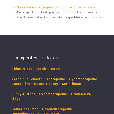
3 exercices de respiration pour réduire l’anxiété
Une respiration profonde peut faire des merveilles pour votre bien-
être. Pour vous aider à adopter cette pratique bénéfique, nous vous...
Thérapeutes aléatoires
Chloé Dricot – Coach – Herstal
Véronique Lenaers – Thérapeute – Hypnothérapeute –
Conseillère – Beyne-Heusay – Sart-Tilman
Sunny Ausloos – Hypnothérapeute – Praticien PNL –
Liège
Catherine Simon – Psychothérapeute –
Hypnothérapeute – Stoumont