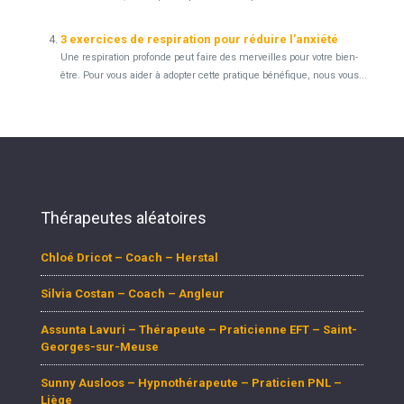
3 exercices de respiration pour réduire l’anxiété
Une respiration profonde peut faire des merveilles pour votre bien-
être. Pour vous aider à adopter cette pratique bénéfique, nous vous...
Thérapeutes aléatoires
Chloé Dricot – Coach – Herstal
Silvia Costan – Coach – Angleur
Assunta Lavuri – Thérapeute – Praticienne EFT – Saint-
Georges-sur-Meuse
Sunny Ausloos – Hypnothérapeute – Praticien PNL –
Liège