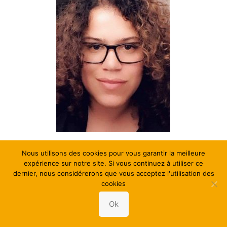
Nom du thérapeute
Ana Elens – Hypnothérapeute – Coach –
Blegny – Clavier
Nous utilisons des cookies pour vous garantir la meilleure
expérience sur notre site. Si vous continuez à utiliser ce
Description brève
Je suis Ana Elens, hypnothérapeute, coach
dernier, nous considérerons que vous acceptez l'utilisation des
et constellatrice familiale, fondatrice du Centre Santé & Bien-
cookies
être de Blegny.
Formée à l’Université catholique de Louvain en coaching, j’ai
Ok
complété mon parcours par des formations en hypnose
conversationnelle, thérapie brève, constellations familiales et
thérapie assistée par le cheval.