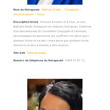
Nom du thérapeute
Nathalie Bailly – Thérapeute –
Sexothérapeute – Herve
Description brève
Bonjour à toutes et à tous, Je suis
Nathalie Bailly, thérapeute en relations humaines. Diplômée
d’un baccalauréat de Conseillère Conjugale et Familiale,
j’accompagne les personnes qui souffrent non parce que «
quelque chose ne va pas » mais parce que quelque chose
cherche à se dire, à évoluer, à être reconnu.
Site web
Nathalie Bailly
Numéro de téléphone du thérapeute
0499 91 81 12